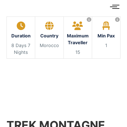
Duration
Country
Maximum
Min Pax
Traveller
8 Days 7
Morocco
1
Nights
15
TREK MONTAGNE